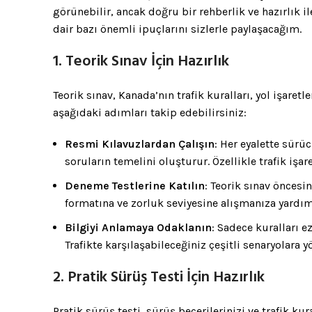
görünebilir, ancak doğru bir rehberlik ve hazırlık il
dair bazı önemli ipuçlarını sizlerle paylaşacağım.
1. Teorik Sınav İçin Hazırlık
Teorik sınav, Kanada’nın trafik kuralları, yol işaretl
aşağıdaki adımları takip edebilirsiniz:
Resmi Kılavuzlardan Çalışın
: Her eyalette sürü
soruların temelini oluşturur. Özellikle trafik işare
Deneme Testlerine Katılın
: Teorik sınav öncesi
formatına ve zorluk seviyesine alışmanıza yardım
Bilgiyi Anlamaya Odaklanın
: Sadece kuralları 
Trafikte karşılaşabileceğiniz çeşitli senaryolara
2. Pratik Sürüş Testi İçin Hazırlık
Pratik sürüş testi, sürüş becerilerinizi ve trafik 