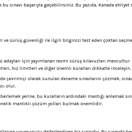
e bu sınavı başarıyla geçebilirsiniz. Bu yazıda, Kanada ehliyet 
eri ve sürüş güvenliği ile ilgili bilginizi test eden çoktan seçm
cü adayları için yayımlanan resmi sürüş kılavuzları mevcuttur. 
tleri, hız limitleri ve diğer önemli kuralları dikkatle inceleyin.
nde çevrimiçi olarak sunulan deneme sınavlarını çözmek, sınava 
cı olur.
ezberlemek yerine, bu kuralların ardındaki mantığı anlamak sı
 yönelik mantıklı çözüm yolları bulmak önemlidir.
kurallarına uyumunuzu değerlendiren bir sınavdır. Bu sınavda b