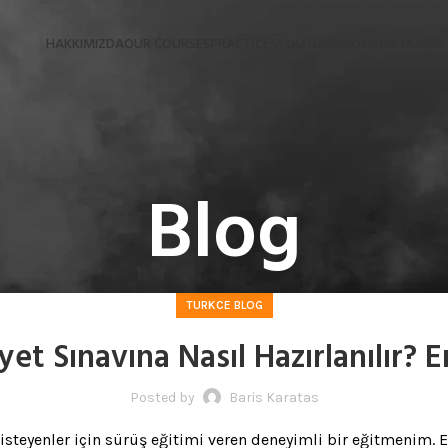
HAKKIMIZDA
OUR COURSES
PRACTICES
YOUTUBE
BLOG
BIZE ULAŞIN
Blog
TURKCE BLOG
et Sınavına Nasıl Hazırlanılır? En
Posted by
Baris Karatas
isteyenler için sürüş eğitimi veren deneyimli bir eğitmenim. E